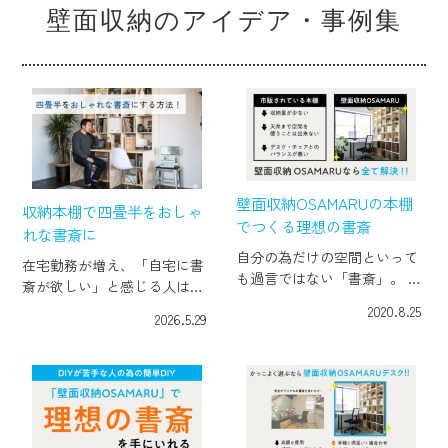
壁面収納のアイデア・事例集
壁面収納OSAMARUの本棚
収納本棚で四畳半をおしゃ
でつくる理想の書斎
れな書斎に
自分の為だけの空間といって
在宅勤務が増え、「自宅に書
も過言ではない「書斎」。 リ
斎が欲しい」と感じる人は多
ビングなどの家族と過ごす部
いものの、本棚やデスクを置
2020.8.25
2026.5.29
屋は「家族がどう使うか」を
くスペースを確保するのは意
考慮して家具を選んだり配置
外と難しく、広い部屋がない
しますが、書斎だけは違いま
と書斎づくりは無理だと思わ
す。 自分の使い勝手を納得い
れがちです。 しかし、四畳半
くまで追求でき […]
ほどの小さな空間 […]