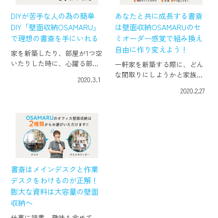
DIYが苦手な人の為の簡単
あなたと共に成長する書斎
DIY「壁面収納OSAMARU」
は壁面収納OSAMARUのセ
で理想の書斎を手にいれる
ミオーダー感覚で組み換え
自由に作り変えよう！
家を新築したり、部屋が1つ空
いたりした時に、心躍る部屋
一軒家を新築する際に、どん
の使い方として「書斎」を真
な間取りにしようかと家族で
2020.3.1
っ先に思いつくのは男性の方
相談する時、お父さんがまず
2020.2.27
が多いかもしれません。 書斎
考えるのが「書斎」。 男のロ
は本を意味する「書」と「静
マンであり、大人の秘密基
かに学問を学ぶ部屋」という
地。そんな想いや憧れが強い
意味の「斎」か […]
小部屋が書斎です。 長年思い
描き、イメージし […]
書斎はメインデスクと作業
デスクをわけるのが正解！
膨大な資料は大容量の壁面
収納へ
仕事に読書、趣味も含めて、