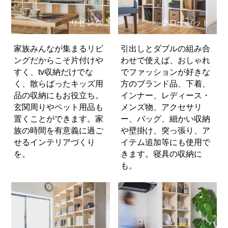
リビング
クローゼット
家族みんなが集まるリビ
引出しとダブルの組み合
ングだからこそ片付けや
わせで使えば、おしゃれ
すく、tv収納だけでな
でファッションが好きな
く、散らばったキッズ用
方のブランド品、下着、
品の収納にもお役立ち。
インナー、レディース・
玄関周りやペット用品も
メンズ物、アクセサリ
置くことができます。家
ー、バッグ、細かい収納
族の時間を有意義に過ご
や壁掛け、突っ張り、ア
せるインテリアづくり
イテム追加等にも使用で
を。
きます。寝具の収納に
も。