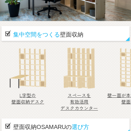
集中空間をつくる
壁面収納
L字型の
スペースを
壁一面が本
壁面収納デスク
有効活用
壁面
デスクカウンター
壁面収納OSAMARUの
選び方