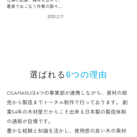
書斎でおこなう作業の数々の
多くにはデスクが必要不可
2020.2.17
欠。最も重要な部分だからこ
そ、書斎をデザインするうえ
では「デスクから選ぶ」が正
解です。 デスクを選ぶときの
ポイントは、多くの […]
選ばれる
6つの理由
OSAMARUは4つの事業部が連携しながら、資材の販
売から製造までトータル制作で行っております。 創
業54年の木材屋だからこそ出来る日本製の製造体制
の通販が自慢です。
豊かな経験と知識を活かし、使用感の良い木の素材