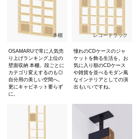
本棚
レコードラック
OSAMARUで常に人気売
憧れのCDケースのジャ
り上げランキング上位の
ケットを飾る生活を。お
壁面収納 本棚。段ごとに
気に入り順のCDケース
カテゴリ変えするのも◎
や雑貨を並べるモダン風
自分用の美しい空間へ。
なインテリアとしての演
更にキャビネット要らず
出もいいですね。
に。