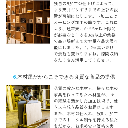
独自のR加工の仕上げによって、
より天井ギリギリまでの上部の設
置が可能になります。 R加工とは
カービング加工の略です。これに
より、通常天井から5㎝以上隙間
が必要なところを3㎝以上の余裕
で高い場所まで大容量を最大限可
能にしました。 1，2㎝高いだけ
で景観も変わりますね。隙間収納
をたくさん活用してください。
6.
木材屋だからこそできる良質な商品の提供
品質の確かな木材と、様々な木の
家具を作ってきた木材屋が、 そ
の経験を活かした加工技術で、使
う人を想う品質をお届けします。
また、木材の仕入れ、設計、加工
までのトータル制作を行える私た
ちだから、お求め安い価格を実