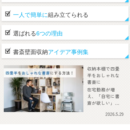
一人で簡単に
組み立てられる
選ばれる
6つの理由
書斎壁面収納
アイデア事例集
収納本棚で四畳
半をおしゃれな
書斎に
在宅勤務が増
え、「自宅に書
斎が欲しい」と
感じる人は多い
2026.5.29
ものの、本棚や
デスクを置くス
ペースを確保す