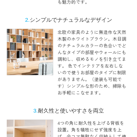
も魅力的です。
2.
シンプルでナチュラルなデザイン
北欧の家具のように無造作な天然
木製のホワイトブラウン。木目調
のナチュラルカラーの色合いでど
んなタイプの部屋やウォールにも
調和し、収めるモノを引き立てま
す。 色でインテリアを左右しな
いので使うお部屋のタイプに制限
がありません。（塗装も可能で
す）シンプルな形のため、掃除も
お手軽にこなせます。
3.
耐久性と使いやすさを両立
4つの角に耐久性を上げる背板を
設置。角を犠牲にせず強度を上
げ、全コマ無駄なく収納として使