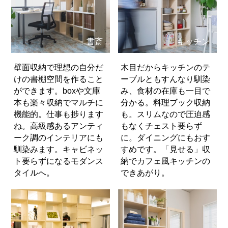
書斎
キッチン
壁面収納で理想の自分だ
木目だからキッチンのテ
けの書棚空間を作ること
ーブルともすんなり馴染
ができます。boxや文庫
み、食材の在庫も一目で
本も楽々収納でマルチに
分かる。料理ブック収納
機能的。仕事も捗ります
も。スリムなので圧迫感
ね。高級感あるアンティ
もなくチェスト要らず
ーク調のインテリアにも
に。ダイニングにもおす
馴染みます。キャビネッ
すめです。「見せる」収
ト要らずになるモダンス
納でカフェ風キッチンの
タイルへ。
できあがり。