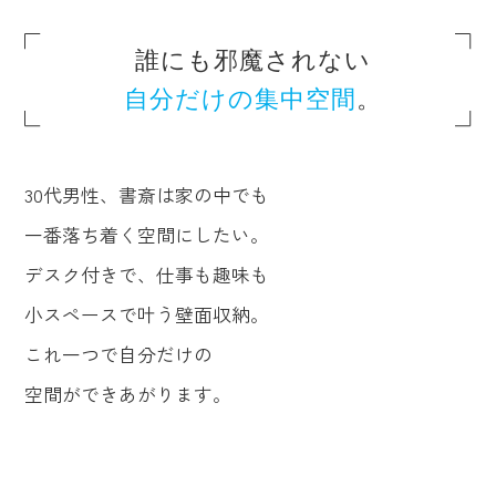
るのは意外と難
しく、広い部屋
誰にも邪魔されない
がないと書斎づ
自分だけの集中空間
。
くりは無理だと
思われがちで
す。 しかし、四
畳半ほどの小さ
30代男性、書斎は家の中でも
な空間でも工夫
次第で快適な […]
一番落ち着く空間にしたい。
デスク付きで、仕事も趣味も
小スペースで叶う壁面収納。
これ一つで自分だけの
空間ができあがります。