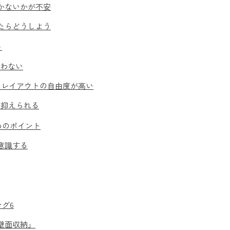
かないかが不安
たらどうしよう
ト
なわない
はレイアウトの自由度が高い
が抑えられる
めのポイント
意識する
グ6
壁面収納」