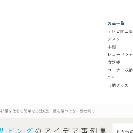
製品一覧
テレビ開口部
デスク
本棚
レコードラッ
食器棚
コーナー収納
DIY
収納グッズ
>
部屋を仕切る簡単な方法6選｜壁を傷つけない間仕切り
 リビング
のアイデア事例集
その他