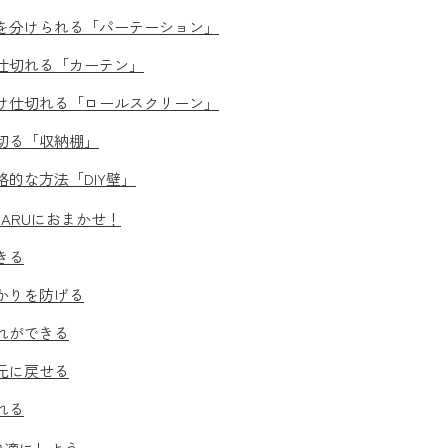
を分けられる「パーテーション」
仕切れる「カーテン」
け仕切れる「ロールスクリーン」
切る「収納棚」
的な方法「DIY壁」
ARUにおまかせ！
きる
かりを防げる
れができる
元に戻せる
れる