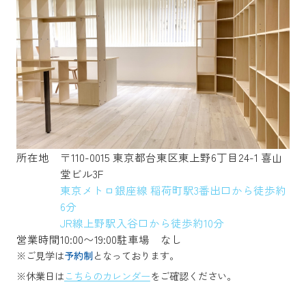
所在地
〒110-0015 東京都台東区東上野6丁目24-1 喜山
堂ビル3F
東京メトロ銀座線 稲荷町駅3番出口から徒歩約
6分
JR線上野駅入谷口から徒歩約10分
営業時間
10:00〜19:00
駐車場
なし
※ご見学は
予約制
となっております。
※休業日は
こちらのカレンダー
をご確認ください。