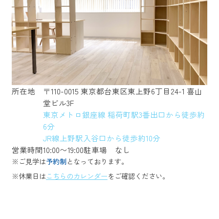
所在地
〒110-0015 東京都台東区東上野6丁目24-1 喜山
堂ビル3F
東京メトロ銀座線 稲荷町駅3番出口から徒歩約
6分
JR線上野駅入谷口から徒歩約10分
営業時間
10:00〜19:00
駐車場
なし
※ご見学は
予約制
となっております。
※休業日は
こちらのカレンダー
をご確認ください。