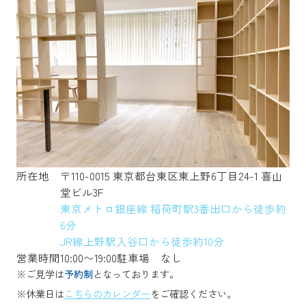
所在地
〒110-0015 東京都台東区東上野6丁目24-1 喜山
堂ビル3F
東京メトロ銀座線 稲荷町駅3番出口から徒歩約
6分
JR線上野駅入谷口から徒歩約10分
営業時間
10:00〜19:00
駐車場
なし
※ご見学は
予約制
となっております。
※休業日は
こちらのカレンダー
をご確認ください。