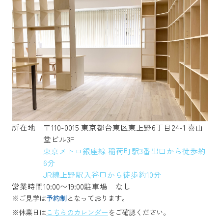
所在地
〒110-0015 東京都台東区東上野6丁目24-1 喜山
堂ビル3F
東京メトロ銀座線 稲荷町駅3番出口から徒歩約
6分
JR線上野駅入谷口から徒歩約10分
営業時間
10:00〜19:00
駐車場
なし
※ご見学は
予約制
となっております。
※休業日は
こちらのカレンダー
をご確認ください。