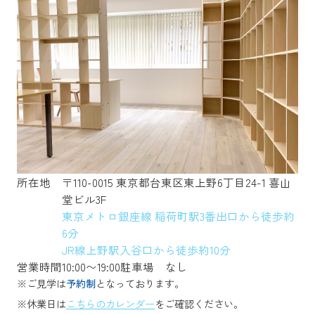
所在地
〒110-0015 東京都台東区東上野6丁目24-1 喜山
堂ビル3F
東京メトロ銀座線 稲荷町駅3番出口から徒歩約
6分
JR線上野駅入谷口から徒歩約10分
営業時間
10:00〜19:00
駐車場
なし
※ご見学は
予約制
となっております。
※休業日は
こちらのカレンダー
をご確認ください。