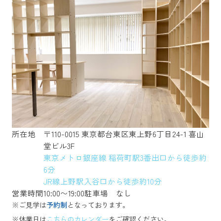
所在地
〒110-0015 東京都台東区東上野6丁目24-1 喜山
堂ビル3F
東京メトロ銀座線 稲荷町駅3番出口から徒歩約
6分
JR線上野駅入谷口から徒歩約10分
営業時間
10:00〜19:00
駐車場
なし
※ご見学は
予約制
となっております。
※休業日は
こちらのカレンダー
をご確認ください。