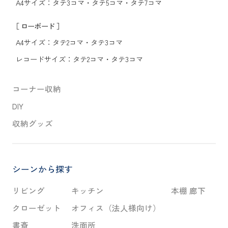
A4サイズ：
タテ3コマ
・
タテ5コマ
・
タテ7コマ
［ ローボード ］
A4サイズ：
タテ2コマ
・
タテ3コマ
レコードサイズ：
タテ2コマ
・
タテ3コマ
コーナー収納
DIY
収納グッズ
シーンから探す
リビング
キッチン
本棚 廊下
クローゼット
オフィス（法人様向け）
書斎
洗面所