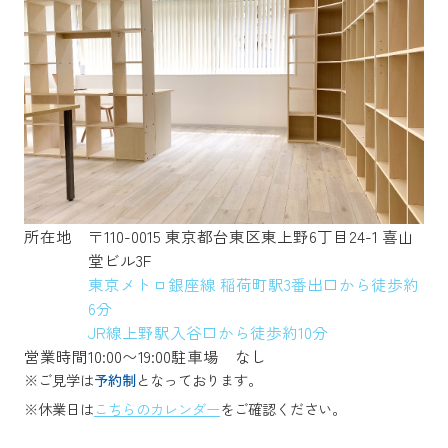
所在地
〒110-0015 東京都台東区東上野6丁目24-1 喜山
堂ビル3F
東京メトロ銀座線 稲荷町駅3番出口から徒歩約
6分
JR線上野駅入谷口から徒歩約10分
営業時間
10:00〜19:00
駐車場
なし
※ご見学は
予約制
となっております。
※休業日は
こちらのカレンダー
をご確認ください。