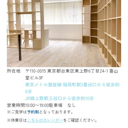
所在地
〒110-0015 東京都台東区東上野6丁目24-1 喜山
堂ビル3F
東京メトロ銀座線 稲荷町駅3番出口から徒歩約
6分
JR線上野駅入谷口から徒歩約10分
営業時間
10:00〜19:00
駐車場
なし
※ご見学は
予約制
となっております。
※休業日は
こちらのカレンダー
をご確認ください。