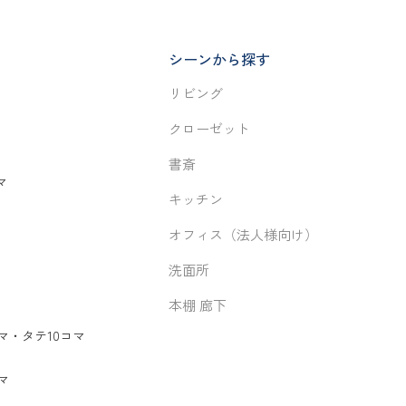
シーンから探す
リビング
クローゼット
書斎
マ
キッチン
オフィス（法人様向け）
洗面所
本棚 廊下
マ
・
タテ10コマ
マ