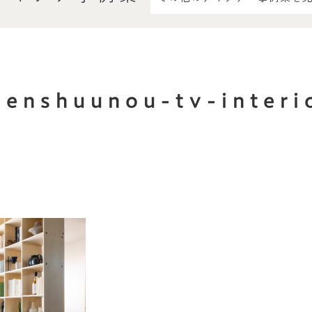
menshuunou-tv-interi