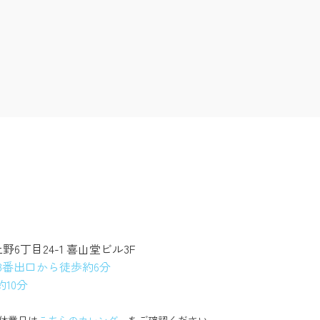
上野6丁目24-1 喜山堂ビル3F
3番出口から徒歩約6分
10分
休業日は
こちらのカレンダー
をご確認ください。