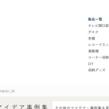
製品一覧
テレビ開口部
デスク
本棚
レコードラッ
食器棚
コーナー収納
DIY
収納グッズ
nterior_04
アイデア事例集
その他のアイデア・事例集を