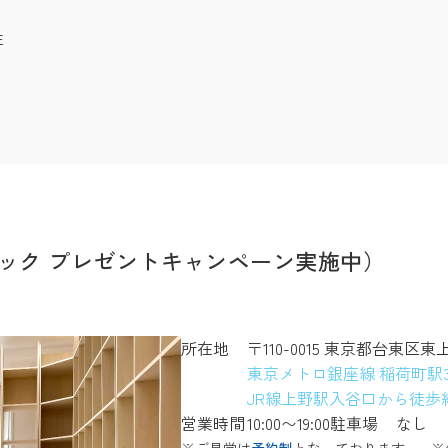
注
ック プレゼントキャンペーン実施中）
所在地
〒110-0015 東京都台東区東
東京メトロ銀座線 稲荷町駅
JR線上野駅入谷口から徒歩約
営業時間
10:00〜19:00
駐車場
なし
※ご見学は
予約制
となっております。
※