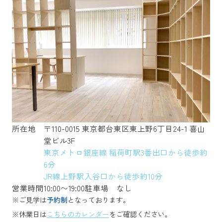
所在地
〒110-0015 東京都台東区東上野6丁目24-1 喜山
堂ビル3F
東京メトロ銀座線 稲荷町駅3番出口から徒歩約
6分
JR線上野駅入谷口から徒歩約10分
営業時間
10:00〜19:00
駐車場
なし
※ご見学は
予約制
となっております。
※休業日は
こちらのカレンダー
をご確認ください。