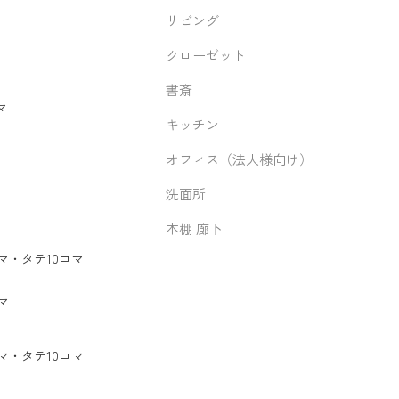
リビング
クローゼット
書斎
マ
キッチン
オフィス（法人様向け）
洗面所
本棚 廊下
マ
・
タテ10コマ
マ
マ
・
タテ10コマ