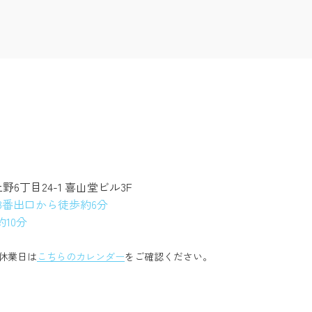
上野6丁目24-1 喜山堂ビル3F
3番出口から徒歩約6分
10分
休業日は
こちらのカレンダー
をご確認ください。