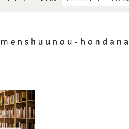
imenshuunou-hondan