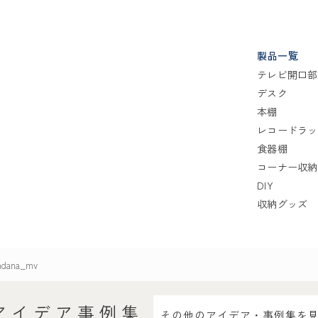
製品一覧
テレビ開口部
デスク
本棚
レコードラッ
食器棚
コーナー収納
DIY
収納グッズ
ndana_mv
アイデア事例集
その他のアイデア・事例集を