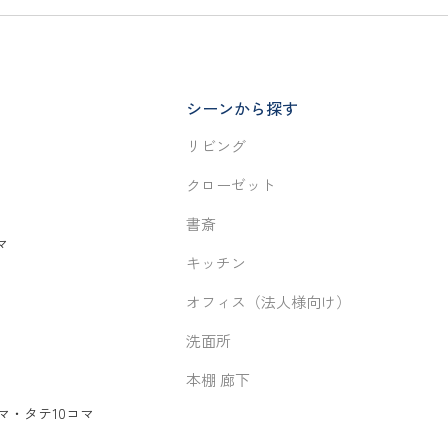
シーンから探す
リビング
クローゼット
書斎
マ
キッチン
オフィス（法人様向け）
洗面所
本棚 廊下
マ
・
タテ10コマ