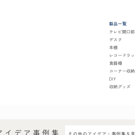
製品一覧
テレビ開口部
デスク
本棚
レコードラッ
食器棚
コーナー収納
DIY
収納グッズ
アイデア事例集
その他のアイデア・事例集を