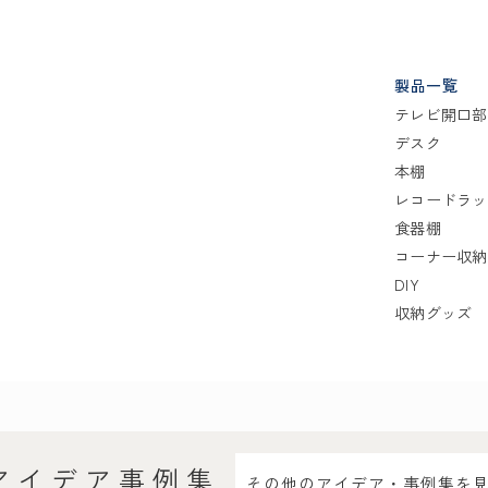
製品一覧
テレビ開口部
デスク
本棚
レコードラッ
食器棚
コーナー収納
DIY
収納グッズ
アイデア事例集
その他のアイデア・事例集を