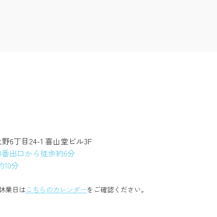
上野6丁目24-1 喜山堂ビル3F
3番出口から徒歩約6分
10分
休業日は
こちらのカレンダー
をご確認ください。