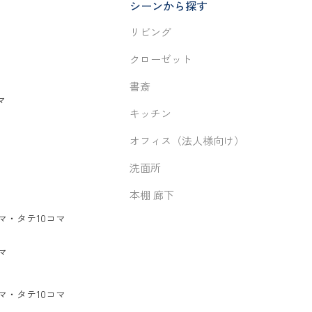
シーンから探す
リビング
クローゼット
書斎
マ
キッチン
オフィス（法人様向け）
洗面所
本棚 廊下
マ
・
タテ10コマ
マ
マ
・
タテ10コマ