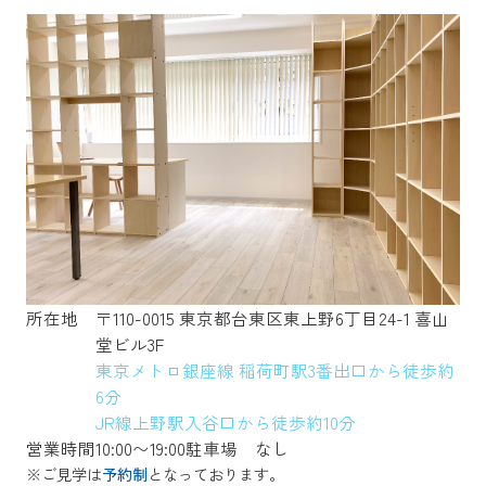
所在地
〒110-0015 東京都台東区東上野6丁目24-1 喜山
堂ビル3F
東京メトロ銀座線 稲荷町駅3番出口から徒歩約
6分
JR線上野駅入谷口から徒歩約10分
営業時間
10:00〜19:00
駐車場
なし
※ご見学は
予約制
となっております。