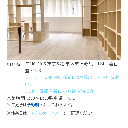
所在地
〒110-0015 東京都台東区東上野6丁目24-1 喜山
堂ビル3F
東京メトロ銀座線 稲荷町駅3番出口から徒歩約
6分
JR線上野駅入谷口から徒歩約10分
営業時間
10:00〜19:00
駐車場
なし
※ご見学は
予約制
となっております。
※休業日は
こちらのカレンダー
をご確認ください。