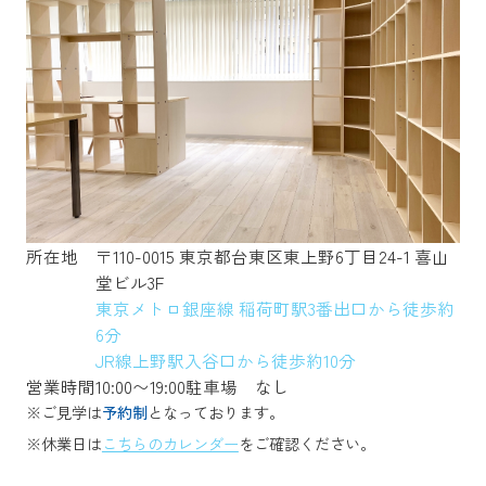
所在地
〒110-0015 東京都台東区東上野6丁目24-1 喜山
堂ビル3F
東京メトロ銀座線 稲荷町駅3番出口から徒歩約
6分
JR線上野駅入谷口から徒歩約10分
営業時間
10:00〜19:00
駐車場
なし
※ご見学は
予約制
となっております。
※休業日は
こちらのカレンダー
をご確認ください。