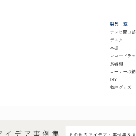
製品一覧
テレビ開口部
デスク
本棚
レコードラッ
食器棚
コーナー収納
DIY
収納グッズ
アイデア事例集
その他のアイデア・事例集を