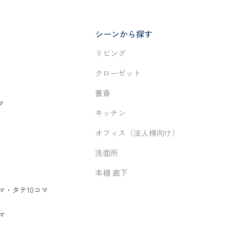
シーンから探す
リビング
クローゼット
書斎
マ
キッチン
オフィス（法人様向け）
洗面所
本棚 廊下
マ
・
タテ10コマ
マ