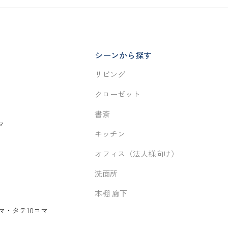
シーンから探す
リビング
クローゼット
書斎
マ
キッチン
オフィス（法人様向け）
洗面所
本棚 廊下
マ
・
タテ10コマ