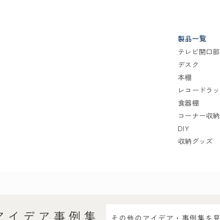
製品一覧
テレビ開口部
デスク
本棚
レコードラッ
食器棚
コーナー収納
DIY
収納グッズ
アイデア事例集
その他のアイデア・事例集を