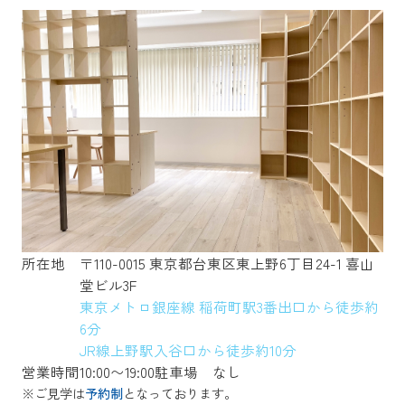
所在地
〒110-0015 東京都台東区東上野6丁目24-1 喜山
堂ビル3F
東京メトロ銀座線 稲荷町駅3番出口から徒歩約
6分
JR線上野駅入谷口から徒歩約10分
営業時間
10:00〜19:00
駐車場
なし
※ご見学は
予約制
となっております。