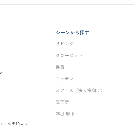
シーンから探す
リビング
クローゼット
書斎
マ
キッチン
オフィス（法人様向け）
洗面所
本棚 廊下
マ
・
タテ10コマ