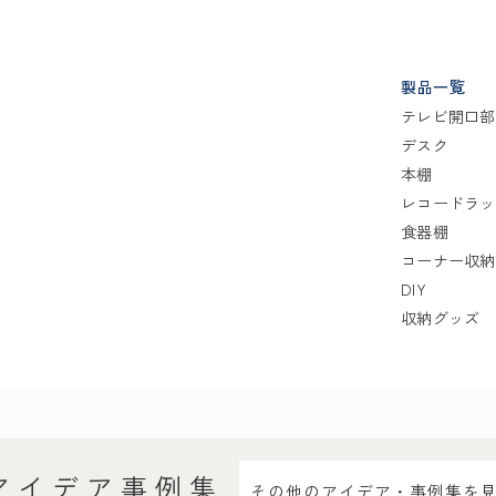
製品一覧
テレビ開口部
デスク
本棚
レコードラッ
食器棚
コーナー収納
DIY
収納グッズ
アイデア事例集
その他のアイデア・事例集を