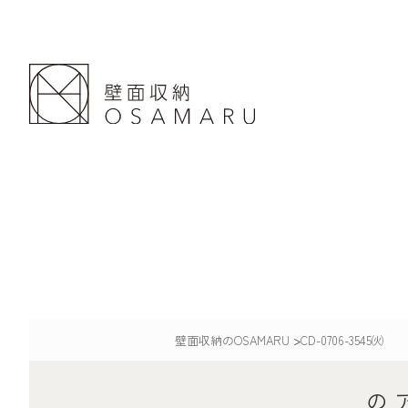
壁面収納のOSAMARU
>
CD-0706-3545㈫
の