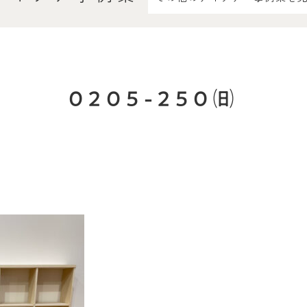
0205-250㈰