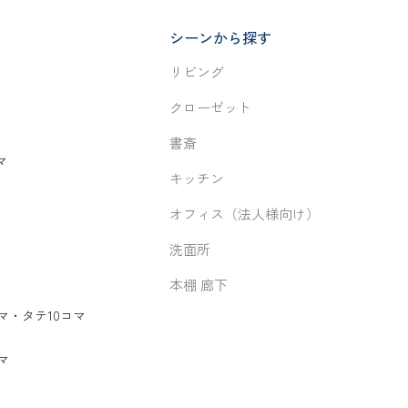
シーンから探す
リビング
クローゼット
書斎
マ
キッチン
オフィス（法人様向け）
洗面所
本棚 廊下
マ
・
タテ10コマ
マ