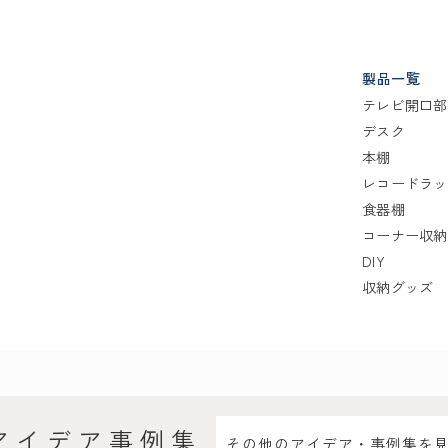
製品一覧
テレビ開口部
デスク
本棚
レコードラッ
食器棚
コーナー収納
DIY
収納グッズ
アイデア事例集
その他のアイデア・事例集を