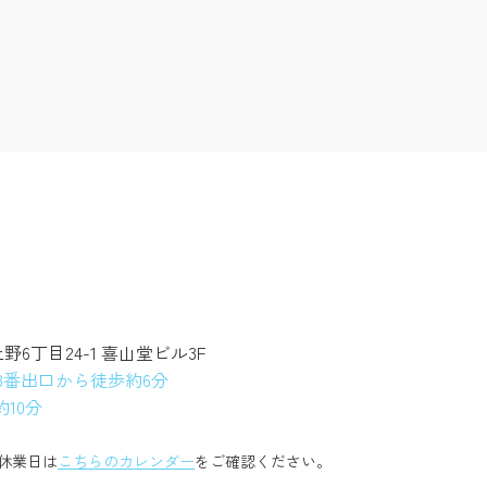
上野6丁目24-1 喜山堂ビル3F
3番出口から徒歩約6分
10分
休業日は
こちらのカレンダー
をご確認ください。