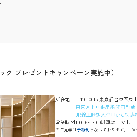
注
ック プレゼントキャンペーン実施中）
所在地
〒110-0015 東京都台東区東
東京メトロ銀座線 稲荷町駅
JR線上野駅入谷口から徒歩約
営業時間
10:00〜19:00
駐車場
なし
※ご見学は
予約制
となっております。
※