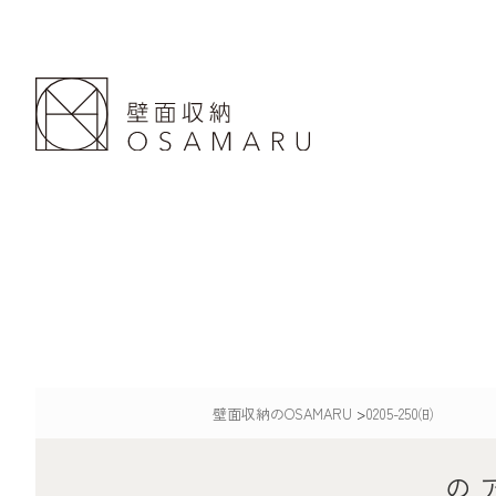
壁面収納のOSAMARU
>
0205-250㈰
の