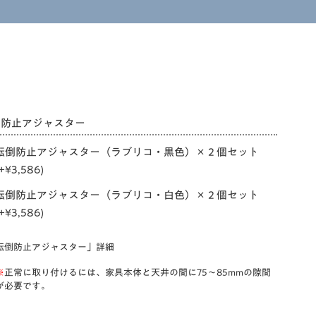
倒防止アジャスター
転倒防止アジャスター（ラブリコ・黒色）×２個セット
+
¥
3,586
)
転倒防止アジャスター（ラブリコ・白色）×２個セット
+
¥
3,586
)
転倒防止アジャスター」詳細
※
正常に取り付けるには、家具本体と天井の間に75〜85mmの隙間
が必要です。