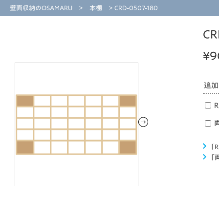
壁面収納のOSAMARU
>
本棚
> CRD-0507-180
CR
¥
9
追加
R
「
「