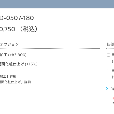
D-0507-180
0,750
（税込）
オプション
転
加工 (+
¥
3,300
)
(
両面化粧仕上げ (+15%)
R加工」詳細
(
両面化粧仕上げ」詳細
「