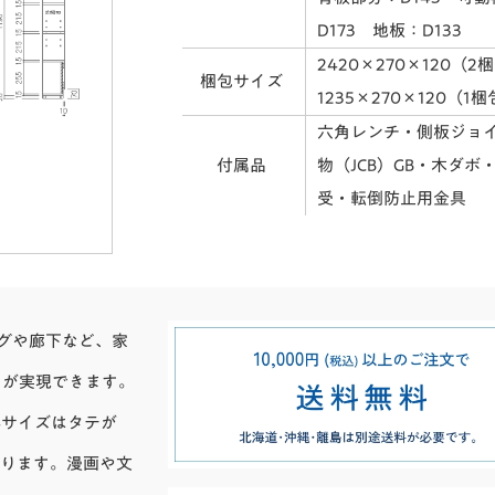
D173 地板：D133
2420×270×120（2
梱包サイズ
1235×270×120（1
六角レンチ・側板ジョ
付属品
物（JCB）GB・木ダボ
受・転倒防止用金具
ングや廊下など、家
スが実現できます。
4サイズはタテが
入ります。漫画や文