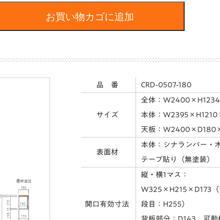
お買い物カゴに追加
品 番
CRD-0507-180
全体：W2400×H1234
サイズ
本体：W2395×H1210
天板：W2400×D180
本体：シナランバー・
表面材
テープ貼り（無塗装）
縦・横1マス：
W325×H215×D173
開口有効寸法
段目：H255）
背板部分：D143 可動