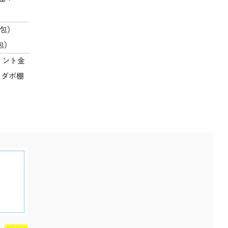
梱包）
梱包）
イント金
・ダボ棚