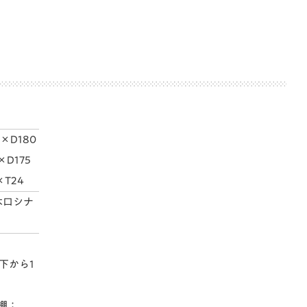
×D180
×D175
×T24
木口シナ
（下から1
棚：