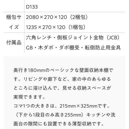
D133
梱包サ
2080×270×120（2梱包）
イズ
1235×270×120（1梱包）
六角レンチ・側板ジョイント金物（JCB）
付属品
GB・木ダボ・ダボ棚受・転倒防止用金具
奥行き180mmのベーシックな壁面収納本棚で
す。リビングや廊下など、家の中のあらゆる
ところに溶け込んで、見せる収納スペースが
実現できます。
コマ1つの大きさは、215mm×325mmです。
（下から1段目のみ高さ255mm）キッチンや洗
面台の隙間にも設置できる薄型収納です。